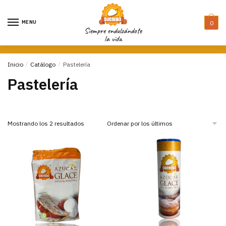
Skip
Skip
to
to
MENU
0
navigation
content
Siempre endulzándote
la vida
Inicio
/
Catálogo
/
Pastelería
Pastelería
Mostrando los 2 resultados